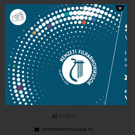
Public information
Press room
Terms and privacy
Imprint
NATIONAL PHILHARMONIC
1095 Budapest, Komor Marcell u. 1. (Müpa)
411-6600
411-6699
info@filharmonikusok.hu