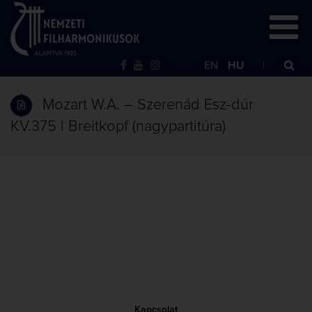
EN
HU
Mozart W.A. – Szerenád Esz-dúr
KV.375 | Breitkopf (nagypartitúra)
Kapcsolat