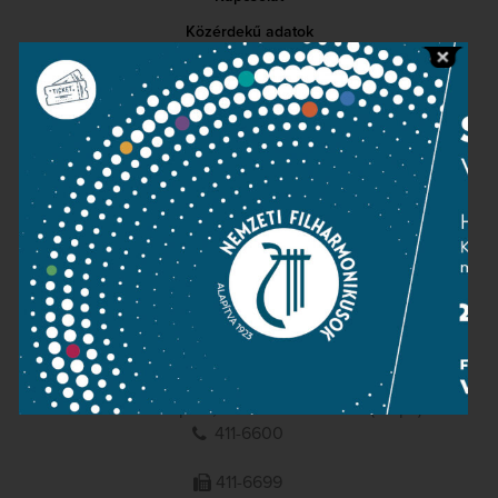
Közérdekű adatok
Sajtószoba
Adatvédelem
Impresszum
NEMZETI
FILHARMONIKUSOK
1095 Budapest, Komor Marcell u. 1. (Müpa)
411-6600
411-6699