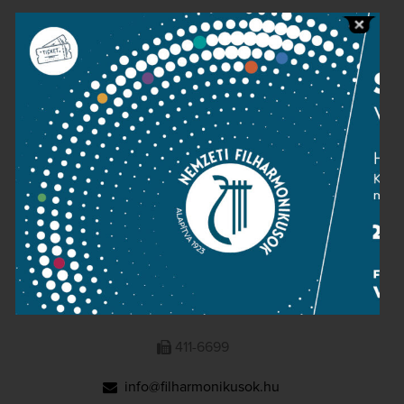
Public information
Press room
Terms and privacy
Imprint
NATIONAL PHILHARMONIC
1095 Budapest, Komor Marcell u. 1. (Müpa)
411-6600
411-6699
info@filharmonikusok.hu