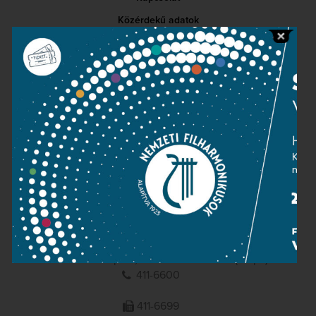
Közérdekű adatok
Sajtószoba
Adatvédelem
Impresszum
NEMZETI
FILHARMONIKUSOK
1095 Budapest, Komor Marcell u. 1. (Müpa)
411-6600
411-6699