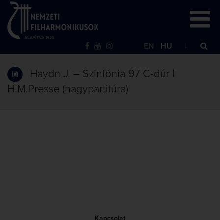
EN
HU
Haydn J. – Szinfónia 97 C-dúr |
H.M.Presse (nagypartitúra)
Kapcsolat