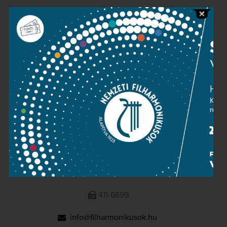
Public information
Press room
Terms and privacy
Imprint
NATIONAL PHILHARMONIC
1095 Budapest, Komor Marcell u. 1. (Müpa)
411-6600
411-6699
info@filharmonikusok.hu