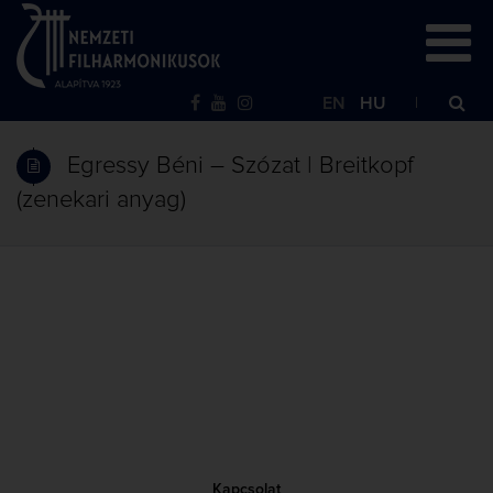
EN
HU
Egressy Béni – Szózat | Breitkopf
(zenekari anyag)
Kapcsolat