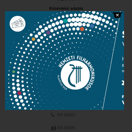
Közérdekű adatok
Sajtószoba
Adatvédelem
Impresszum
NEMZETI
FILHARMONIKUSOK
1095 Budapest, Komor Marcell u. 1. (Müpa)
411-6600
411-6699