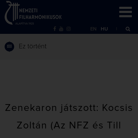
EN
HU
Ez történt
Zenekaron játszott: Kocsis
Zoltán (Az NFZ és Till