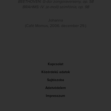
BEETHOVEN: G-dúr zongoraverseny, op. 58
BRAHMS: IV. (e-moll) szimfónia, op. 98
Johanna
(Café Momus, 2006. december 29.)
Kapcsolat
Közérdekű adatok
Sajtószoba
Adatvédelem
Impresszum