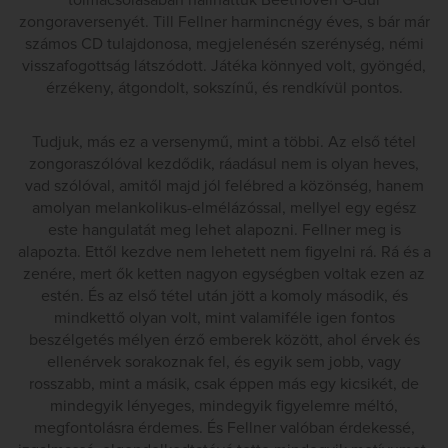
tolmácsolásában hallhattuk Beethoven G-dúr
zongoraversenyét. Till Fellner harmincnégy éves, s bár már
számos CD tulajdonosa, megjelenésén szerénység, némi
visszafogottság látszódott. Játéka könnyed volt, gyöngéd,
érzékeny, átgondolt, sokszínű, és rendkívül pontos.
Tudjuk, más ez a versenymű, mint a többi. Az első tétel
zongoraszólóval kezdődik, ráadásul nem is olyan heves,
vad szólóval, amitől majd jól felébred a közönség, hanem
amolyan melankolikus-elmélázóssal, mellyel egy egész
este hangulatát meg lehet alapozni. Fellner meg is
alapozta. Ettől kezdve nem lehetett nem figyelni rá. Rá és a
zenére, mert ők ketten nagyon egységben voltak ezen az
estén. És az első tétel után jött a komoly második, és
mindkettő olyan volt, mint valamiféle igen fontos
beszélgetés mélyen érző emberek között, ahol érvek és
ellenérvek sorakoznak fel, és egyik sem jobb, vagy
rosszabb, mint a másik, csak éppen más egy kicsikét, de
mindegyik lényeges, mindegyik figyelemre méltó,
megfontolásra érdemes. És Fellner valóban érdekessé,