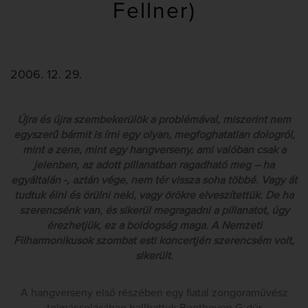
Fellner)
2006. 12. 29.
Újra és újra szembekerülök a problémával, miszerint nem
egyszerű bármit is írni egy olyan, megfoghatatlan dologról,
mint a zene, mint egy hangverseny, ami valóban csak a
jelenben, az adott pillanatban ragadható meg – ha
egyáltalán -, aztán vége, nem tér vissza soha többé. Vagy át
tudtuk élni és örülni neki, vagy örökre elveszítettük. De ha
szerencsénk van, és sikerül megragadni a pillanatot, úgy
érezhetjük, ez a boldogság maga. A Nemzeti
Filharmonikusok szombat esti koncertjén szerencsém volt,
sikerült.
A hangverseny első részében egy fiatal zongoraművész