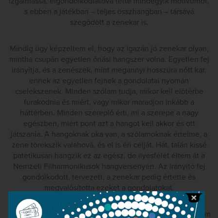
izgalmassá, elgondolkodtatóvá tette mindegyik motívumot,
s ebben a játékban – teljes összhangban – társává
szegődött a zenekar is.
Mindig úgy képzeltem el, hogy az igazán jó zenekar olyan,
mintha csupán egyetlen óriási hangszer volna. Egyetlen fej
irányítja, és a zenészek, mint megannyi hosszúra nőtt kar,
ennek az egyetlen fejnek a gondolatai nyomán
cselekszenek. Minden szólam tudja, mikor kell előtérbe
furakodnia és miért, vagy mikor maradjon inkább a
háttérben. Minden szereplő érti, mi a szerepe a nagy
egészben, miért pont azt a hangot kell akkor és ott
játszania. A hangoknak oka van, a szólamoknak értelme, a
zene törekszik valahová, és el is éri célját. Hát, talán kissé
patetikusan hangzik ez az egész, de ilyesfélét éltem át a
Nemzeti Filharmonikusok hangversenyén. Az irányító fej
gondolkodott, tervezett, a zenekar pedig értette és
megvalósította ezeket a gondolatokat.
Biztosan lehetne vitatkozni a zenei elképzelésről – bár nem