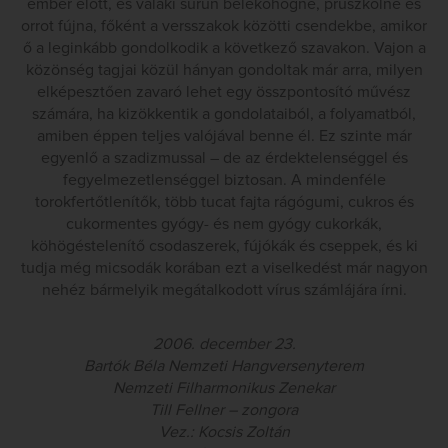
ember előtt, és valaki sűrűn beleköhögne, prüszkölne és
orrot fújna, főként a versszakok közötti csendekbe, amikor
ő a leginkább gondolkodik a következő szavakon. Vajon a
közönség tagjai közül hányan gondoltak már arra, milyen
elképesztően zavaró lehet egy összpontosító művész
számára, ha kizökkentik a gondolataiból, a folyamatból,
amiben éppen teljes valójával benne él. Ez szinte már
egyenlő a szadizmussal – de az érdektelenséggel és
fegyelmezetlenséggel biztosan. A mindenféle
torokfertőtlenítők, több tucat fajta rágógumi, cukros és
cukormentes gyógy- és nem gyógy cukorkák,
köhögéstelenítő csodaszerek, fújókák és cseppek, és ki
tudja még micsodák korában ezt a viselkedést már nagyon
nehéz bármelyik megátalkodott vírus számlájára írni.
2006. december 23.
Bartók Béla Nemzeti Hangversenyterem
Nemzeti Filharmonikus Zenekar
Till Fellner – zongora
Vez.: Kocsis Zoltán