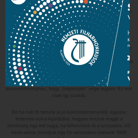
látom okát, és például a kezdő taktusokat nem nagyon
lehet szebben eljátszani -, a dinamikákról és tempókról, az
érzelmekről és szenvedélyekről, de azt gondolom, nem
nagyon érdemes. Brahms Negyedik szimfóniájának
előadásával egyetlen bajom volt: vége lett.
A közönség nyomban tapsviharban tört ki, és Kocsis Zoltán
viszonylag gyorsan rászánta magát a ráadásra, Brahms 1.
Magyar táncára. Nem volt azzal sem semmi gond, maga volt
a fergeteges tökéletesség, csak éppen nekem személy
szerint nagyon rosszul esett, hogy kiűzi fejemből a
szimfónia hangulatát. De tudom, persze, az kell a jó
koncertélményhez, hogy „hepiendes” vége legyen. Ez már
csak így szokás.
De ha már itt tartunk (a jó koncertélménynél): egyszer
érdemes volna kipróbálni, hogyan érezné magát a
közönség egy-két tagja, ha feltennénk őt a színpadra, elő
kéne adnia, mondjuk egy tíz versszakos balladát 1500