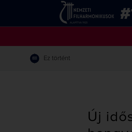
Ez történt
Új idő