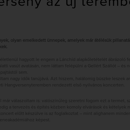
rseny az új terem
ek, olyan emelkedett ünnepek, amelyek már átélésük pillanatáb
kek.
életlenül hagyott le engem a Lánchíd alapkőletételét ábrázoló 
alatti vasút avatásán, nem láttam felépülni a Gellért Szállót – és
pajtástól sem.
ltam nagy idők tanújává. Azt hiszem, halálomig büszke leszek ar
ti Hangversenyteremben rendezett első nyilvános koncerten.
 már válaszoltam is: valószínűleg szeretni fogom ezt a termet, 
dig a tervezés és építés közben komoly elvárások és kételyek m
cert előtt készülve is az foglalkoztat – mint alighanem mindenk
 Zeneakadémiához képest.