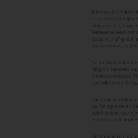
A Nemzeti Filharmoni
és az élményt hajland
világossá vált, hogy 
félidejének első szá
darab, a „Kis” g-moll
hangversenyt, ez a me
Az utolsó számként el
Nagyon népszerű dara
emelkedettebben, öss
is rendben van. Ez így
Kár, hogy az utolsó t
be. Az egyenetlen bel
belső dallam, úgy tűn
immanens dallamot mos
Hazafelé is van idő g