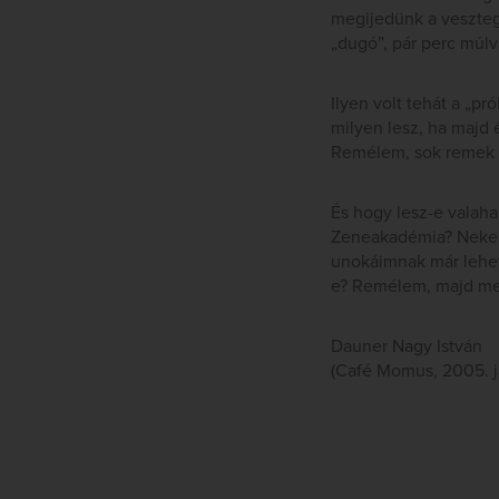
megijedünk a vesztegl
„dugó”, pár perc múlv
Ilyen volt tehát a „p
milyen lesz, ha majd
Remélem, sok remek k
És hogy lesz-e valaha
Zeneakadémia? Nekem 
unokáimnak már lehet
e? Remélem, majd meg
Dauner Nagy István
(Café Momus, 2005. j