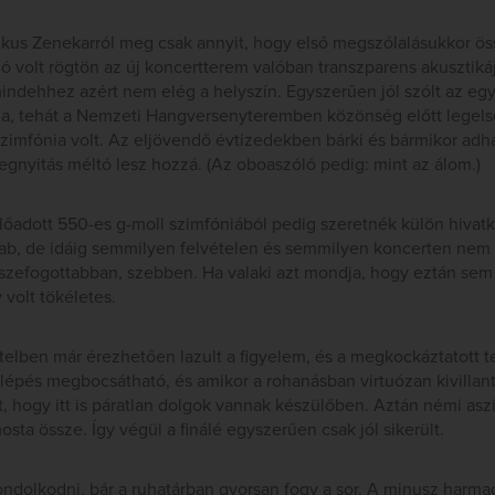
kus Zenekarról meg csak annyit, hogy első megszólalásukkor ös
ó volt rögtön az új koncertterem valóban transzparens akusztiká
mindehhez azért nem elég a helyszín. Egyszerűen jól szólt az egy
ma, tehát a Nemzeti Hangversenyteremben közönség előtt legel
 szimfónia volt. Az eljövendő évtizedekben bárki és bármikor adha
gnyitás méltó lesz hozzá. (Az oboaszóló pedig: mint az álom.)
őadott 550-es g-moll szimfóniából pedig szeretnék külön hivatko
b, de idáig semmilyen felvételen és semmilyen koncerten nem
zefogottabban, szebben. Ha valaki azt mondja, hogy eztán sem 
 volt tökéletes.
ételben már érezhetően lazult a figyelem, és a megkockáztatott 
épés megbocsátható, és amikor a rohanásban virtuózan kivillant a
t, hogy itt is páratlan dolgok vannak készülőben. Aztán némi as
ta össze. Így végül a finálé egyszerűen csak jól sikerült.
ondolkodni, bár a ruhatárban gyorsan fogy a sor. A minusz harma