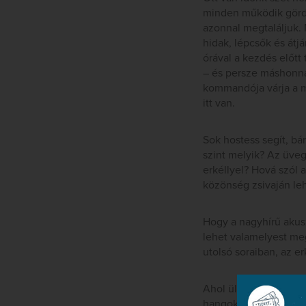
minden működik gördül
azonnal megtaláljuk.
hidak, lépcsők és átj
órával a kezdés előt
– és persze máshonna
kommandója várja a m
itt van.
Sok hostess segít, bá
szint melyik? Az üveg
erkéllyel? Hová szól a
közönség zsivaján leh
Hogy a nagyhírű akus
lehet valamelyest me
utolsó soraiban, az er
Ahol ültem, ott mind
hangoknál mosolyogva