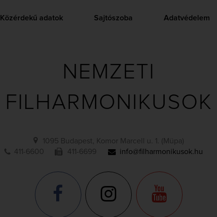
Közérdekű adatok
Sajtószoba
Adatvédelem
NEMZETI
FILHARMONIKUSOK
1095 Budapest, Komor Marcell u. 1. (Müpa)
411-6600
411-6699
info@filharmonikusok.hu