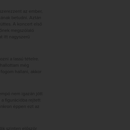
szerezzent az ember,
jának betudni. Aztán
üttes. A koncert első
sőnek megszólaló
t itt nagyszerű
zni a lassú tételre.
 hallottam még
fogom hallani, akkor
tempó nem igazán jött
 figurációba rejtett
zinkron éppen ezt az
dik szinten először