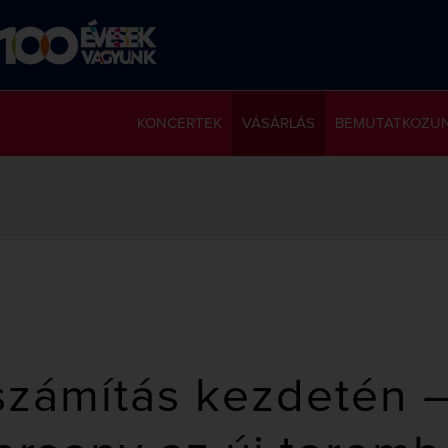
KONCERTEK
VÁSÁRLÁS
BEMUTATKOZU
számítás kezdetén –