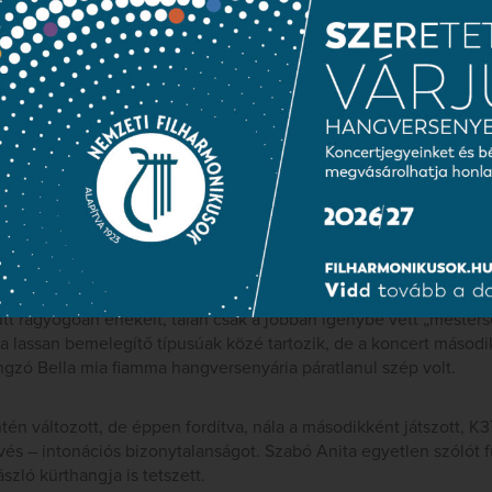
 lefordítja: „Király!”
 – amúgy mellékesen – a koncert?
 kiemelkedőnek.
és egyébként is biztos ízlésre és zeneiségre vall -, hogy annak
bb együttes is elfér, nem rontottak neki, mondjuk egy Mahler ny
akkor nem kevésbé igényes Mozartokat tűztek műsorra, hogy a 
mális méretű szimfonikus zenekarral tegyék próbára magukat, és
ták közül Rost Andrea érzésem szerint az első műsorfélben még
ütt ragyogóan énekelt, talán csak a jobban igénybe vett „meste
y a lassan bemelegítő típusúak közé tartozik, de a koncert másodi
ngzó Bella mia fiamma hangversenyária páratlanul szép volt.
én változott, de éppen fordítva, nála a másodikként játszott, K
s – intonációs bizonytalanságot. Szabó Anita egyetlen szólót f
szló kürthangja is tetszett.