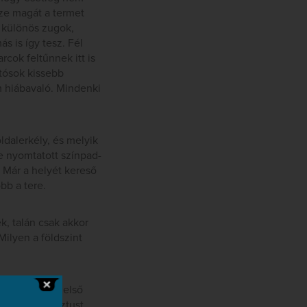
sze magát a termet
 különös zugok,
s is így tesz. Fél
cok feltűnnek itt is
tósok kissebb
 hiábavaló. Mindenki
ldalerkély, és melyik
e nyomtatott színpad-
? Már a helyét kereső
bb a tere.
, talán csak akkor
ilyen a földszint
eszél, de az első
egyszerű gesztust