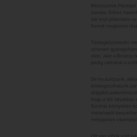
Művészetek Palotája!
zamata. Ehhez hasonló
bár első pillantásra 
formát megbontó rész
Tömegközlekedni ide 
szívesen gyalogoltam
úton, akár a Boráros 
pedig várhatok a szél
De ha autózunk, akkor
körbegurulhatunk park
drágább parkolóházat.
hogy a téli latyakba
Színház környékén ko
malaclopót kanyarítan
mélygarázs valamelyik 
Ott van időnk szét né