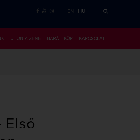
EN
HU
NK
ÚTON A ZENE
BARÁTI KÖR
KAPCSOLAT
 Első