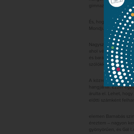
gimnazistái nyelvére is
És, hogy milyen volt
Mondjuk egyszerűen
Nagyszerű gondolat – 
ahol végre a legnagyo
és barátságos, ugyan
szólókkal és egy mini
A közreműködő szólis
hangjánál. Ezzel egy
árulta el. Lehet, hog
előtti számként felha
elemen Barnabás szint
éreztem – nagyon kevé
gyönyörűen, és Gál Lá