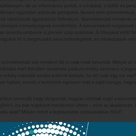
ékenyen, de az információs pultot, a ruhatárat, a büfét és per
 Minden egyébbel adódnak gondjaink. Semmi sem szimmetrikus,
árók labirintusát igyekszünk felfedezni. Szemlátomást mindenki má
t tömegek hömpölyögnek mindenfelé. A koncertekről megismert ar
n ismerős emberek is jönnek szép számmal. A főbejárat előtt fo
agukat itt is megmutató nevezetességeket, és várakozásuk nem
r szemlátomást sok mindent ők is csak most tanulnak. Melyik az o
táblába mart feliraton olvasható pódium-erkély azonos-e a jegyr
z erkély második sorába kiállíott belépő, ha ott csak egy sor van
et hallani, ennek a teremnek egészen más a saját hangja, nagyo
ztikus tervezők hogy dolgoztak, hogyan szólnak majd a koncertek
gítélni, ha már majdnem mindenhol ültem – mint az akadémián. M
kély alatt? Milyen lehet a legtávolabbi széksorokban fölül?
enesetre jó, sőt, nagyon jó. Feleségem zene közben ugyan nem b
 mutatja felém fölemelt hüvelykujját, majd a szünetben ezt az 