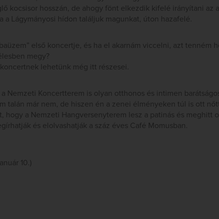
ő kocsisor hosszán, de ahogy fönt elkezdik kifelé irányítani az a
a a Lágymányosi hídon találjuk magunkat, úton hazafelé.
róbaüzem” első koncertje, és ha el akarnám viccelni, azt tenném 
 élesben megy?
oncertnek lehetünk még itt részesei.
 a Nemzeti Koncertterem is olyan otthonos és intimen barátságos
talán már nem, de hiszen én a zenei élményeken túl is ott nőtt
, hogy a Nemzeti Hangversenyterem lesz a patinás és meghitt ot
írhatják és elolvashatják a száz éves Café Momusban.
anuár 10.)