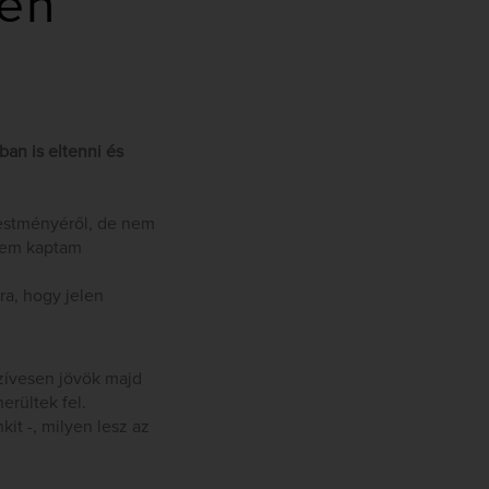
ben
an is eltenni és
festményéről, de nem
 nem kaptam
ra, hogy jelen
szívesen jövök majd
erültek fel.
it -, milyen lesz az