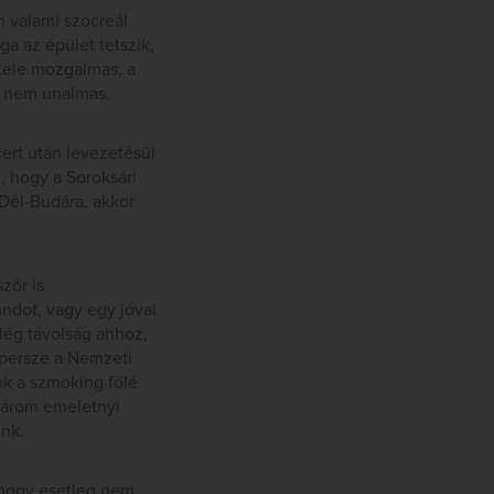
n valami szocreál
a az épület tetszik,
 tele mozgalmas, a
b nem unalmas.
ert után levezetésül
, hogy a Soroksári
 Dél-Budára, akkor
zör is
undot, vagy egy jóval
lég távolság ahhoz,
 persze a Nemzeti
k a szmoking fölé
 három emeletnyi
ünk.
, hogy esetleg nem