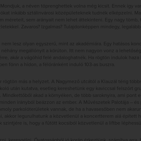
 Mondjuk, a néven töprenghettek volna még kicsit. Ennek így va
kat inkább sztálinvárosi középületeknek tudnék elképzelni. Mag
sem méreteit, sem arányait nem lehet áttekinteni. Egy nagy tömb,
letekkel. Zavaros? Izgalmas? Tulajdonképpen mindegy, legaláb
nem lesz olyan egyszerű, mint az akadémiára. Egy hatásos konc
 néhány megállónyit a körúton. Itt nem nagyon vonz a lehetőség
térre, akár a vágóhíd felé andaloghatnék. Ha rögtön indulok haza
ben fönn a hídon, a félóránként induló 103-as buszra.
 rögtön más a helyzet. A Nagymező utcától a Klauzál térig többs
oló után kutatva, esetleg kereshetünk egy kaviccsal felszórt gr
 Mindkettőből akad a környéken, de több saroknyira, ami pont e
n minden irányból beázzon az ember. A Művészetek Palotája – és
moly parkolóterületek vannak, de ha a havasesőben nem akarun
i, akkor legurulhatunk a közvetlenül a koncertterem alá épített
szintjére is, hogy a fűtött kocsiból közvetlenül a liftbe léphess
zni, keresgélni. Óvatosságból jó korán érkeztünk, számítva arra