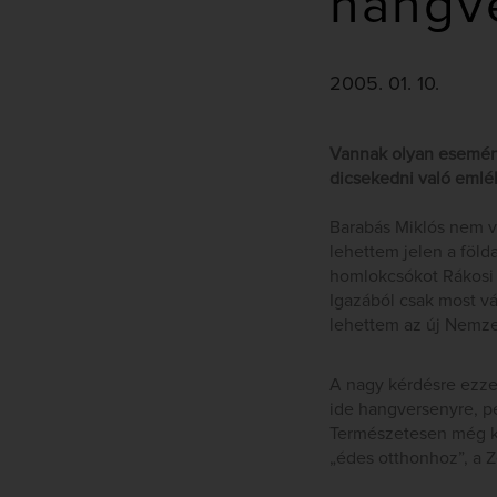
hangve
2005. 01. 10.
Vannak olyan esemény
dicsekedni való emlé
Barabás Miklós nem v
lehettem jelen a föld
homlokcsókot Rákosi 
Igazából csak most vá
lehettem az új Nemze
A nagy kérdésre ezzel
ide hangversenyre, pe
Természetesen még kon
„édes otthonhoz”, a