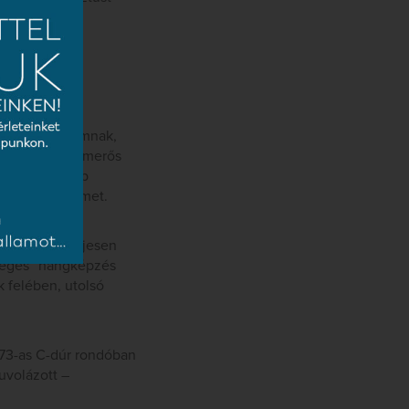
 a nagy pódiumnak,
olcadikkal. Ismerős
legkülönfélébb
 persze a termet.
 nem volt teljesen
rséges” hangképzés
k felében, utolsó
373-as C-dúr rondóban
uvolázott –