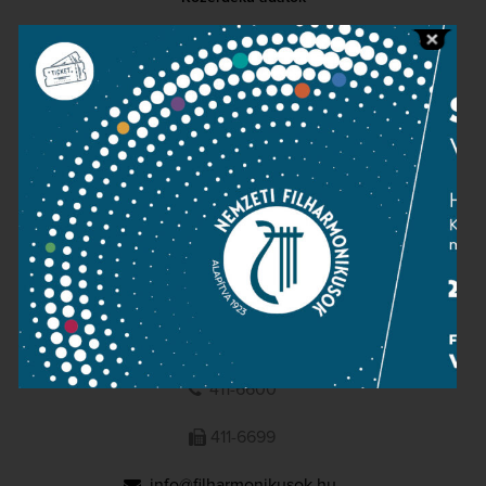
Sajtószoba
Adatvédelem
Impresszum
NEMZETI
FILHARMONIKUSOK
1095 Budapest, Komor Marcell u. 1. (Müpa)
411-6600
411-6699
info@filharmonikusok.hu