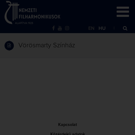
EN
HU
Vörösmarty Színház
Kapcsolat
Közérdekű adatok