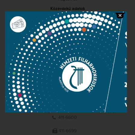
Közérdekű adatok
Sajtószoba
Adatvédelem
Impresszum
NEMZETI
FILHARMONIKUSOK
1095 Budapest, Komor Marcell u. 1. (Müpa)
411-6600
411-6699