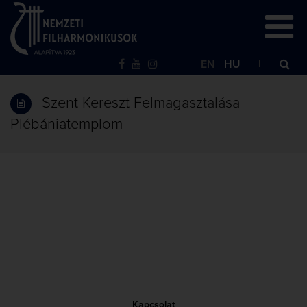
EN
HU
Szent Kereszt Felmagasztalása
Plébániatemplom
Kapcsolat