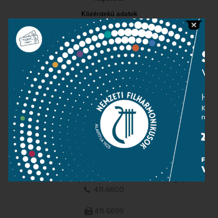
Közérdekű adatok
Sajtószoba
Adatvédelem
Impresszum
NEMZETI
FILHARMONIKUSOK
1095 Budapest, Komor Marcell u. 1. (Müpa)
411-6600
411-6699