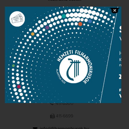
Sajtószoba
Adatvédelem
Impresszum
NEMZETI
FILHARMONIKUSOK
1095 Budapest, Komor Marcell u. 1. (Müpa)
411-6600
411-6699
info@filharmonikusok.hu