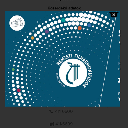
Közérdekű adatok
Sajtószoba
Adatvédelem
Impresszum
NEMZETI
FILHARMONIKUSOK
1095 Budapest, Komor Marcell u. 1. (Müpa)
411-6600
411-6699