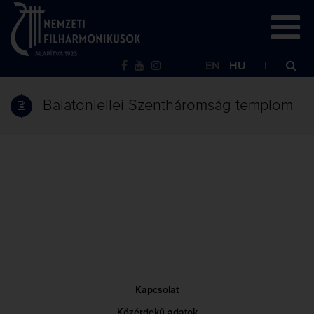
EN
HU
Balatonlellei Szentháromság templom
Kapcsolat
Közérdekű adatok