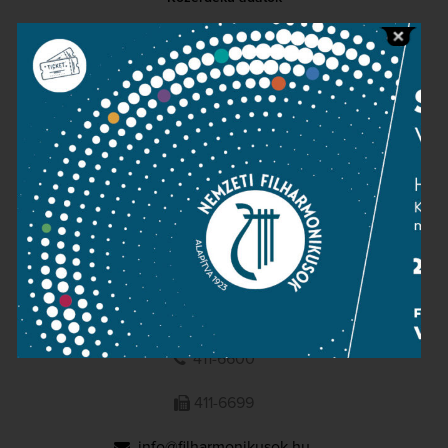
Sajtószoba
Adatvédelem
Impresszum
NEMZETI
FILHARMONIKUSOK
1095 Budapest, Komor Marcell u. 1. (Müpa)
411-6600
411-6699
info@filharmonikusok.hu