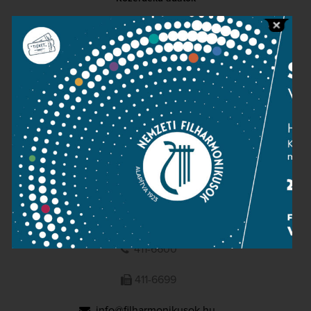
Sajtószoba
Adatvédelem
Impresszum
NEMZETI
FILHARMONIKUSOK
1095 Budapest, Komor Marcell u. 1. (Müpa)
411-6600
411-6699
info@filharmonikusok.hu