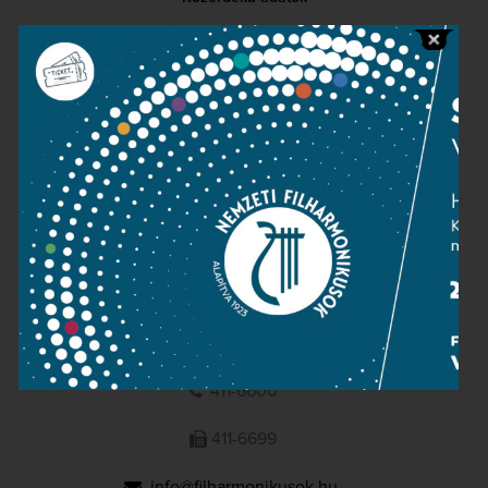
Sajtószoba
Adatvédelem
Impresszum
NEMZETI
FILHARMONIKUSOK
1095 Budapest, Komor Marcell u. 1. (Müpa)
411-6600
411-6699
info@filharmonikusok.hu