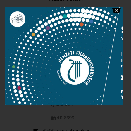
Sajtószoba
Adatvédelem
Impresszum
NEMZETI
FILHARMONIKUSOK
1095 Budapest, Komor Marcell u. 1. (Müpa)
411-6600
411-6699
info@filharmonikusok.hu