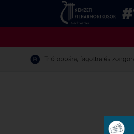
Trió oboára, fagottra és zongor