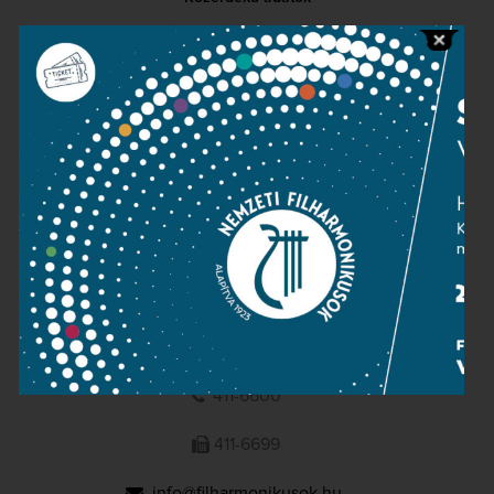
Sajtószoba
Adatvédelem
Impresszum
NEMZETI
FILHARMONIKUSOK
1095 Budapest, Komor Marcell u. 1. (Müpa)
411-6600
411-6699
info@filharmonikusok.hu