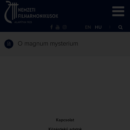
EN
HU
O magnum mysterium
Kapcsolat
Közérdekű adatok