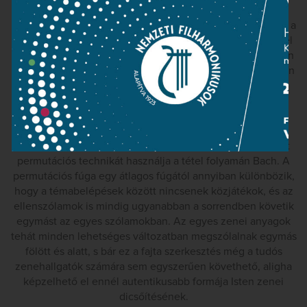
tükörfordítását hozza a szopránban, majd a két kórus hol
együtt, hol felváltva további három alkalommal mutatja be a
témát különböző hangnemekben. Pontosan a tétel felénél
találjuk az első és egyetlen tételközi zárlatot, ezt követően
újraindul a fúgaépítkezés, de a témát először a két kóruson
szétdobálva halljuk, majd a harmadik szólambelépéstől
egyszerre jelenik meg alapformában és tükörfordításban,
ami – Alfred Dürr szavaival – „hatalmas, tág terek és
fényűző pompa benyomását kelti”. Ráadásul a
fúgaszerkesztésnek egy sajátos formáját, az úgynevezett
permutációs technikát használja a tétel folyamán Bach. A
permutációs fúga egy átlagos fúgától annyiban különbözik,
hogy a témabelépések között nincsenek közjátékok, és az
ellenszólamok is mindig ugyanabban a sorrendben követik
egymást az egyes szólamokban. Az egyes zenei anyagok
tehát minden lehetséges változatban megszólalnak egymás
fölött és alatt, s bár ez a fajta szerkesztés még a tudós
zenehallgatók számára sem egyszerűen követhető, aligha
képzelhető el ennél autentikusabb formája Isten zenei
dicsőítésének.