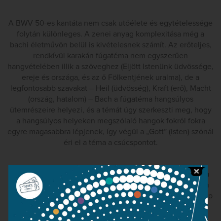
A BWV 50-es kantáta nem csak utóélete és egytételessége
folytán különleges. A zenei anyag komplexitása még a
bachi életművön belül is kivételesnek számít. Az erőteljes,
rendkívül karakán fúgatéma nem egyszerűen
hangvételében illik a szöveghez (Eljött Istenünk üdvössége,
ereje és országa, és az ő Fölkentjének uralma), de a
legfontosabb szavakat – Heil (üdvösség), Kraft (erő), Macht
(ország, hatalom) – Bach a fúgatéma hangsúlyos
ütemrészeire helyezi, és a témát úgy szerkeszti meg, hogy
a hangsúlyos helyeken megszólaló hangok fokról fokra
egyre magasabbra lépjenek, így végül a „Gott” (Isten) szónál
éri el a téma a csúcspontot.
A téma megszerkesztésénél azonban még izgalmasabb a
kontrapunktikus technika, amelyet Bach alkalmaz. Miután
az első kórus valamennyi szólama exponálta a témát, belép
a teljes második kórus, és deklamatív, egyszerű
negyedekben mozgó zenei anyagba burkolva a téma