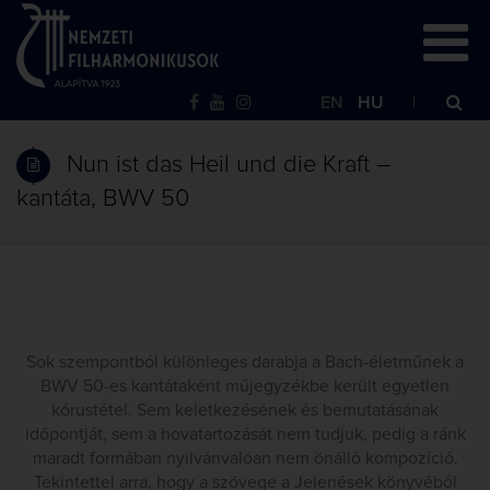
EN
HU
Nun ist das Heil und die Kraft –
kantáta, BWV 50
Sok szempontból különleges darabja a Bach-életműnek a
BWV 50-es kantátaként műjegyzékbe került egyetlen
kórustétel. Sem keletkezésének és bemutatásának
időpontját, sem a hovatartozását nem tudjuk, pedig a ránk
maradt formában nyilvánvalóan nem önálló kompozíció.
Tekintettel arra, hogy a szövege a Jelenések könyvéből