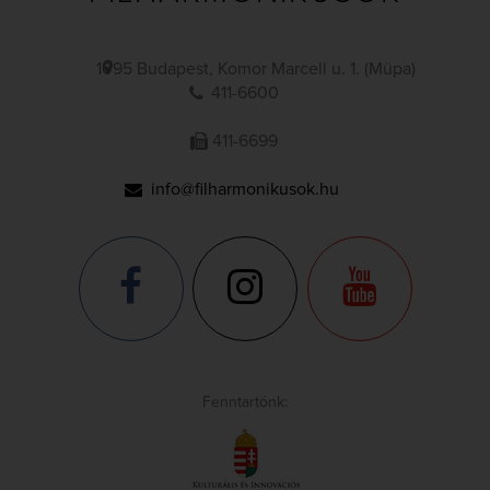
1095 Budapest, Komor Marcell u. 1. (Müpa)
411-6600
411-6699
info@filharmonikusok.hu
Fenntartónk: