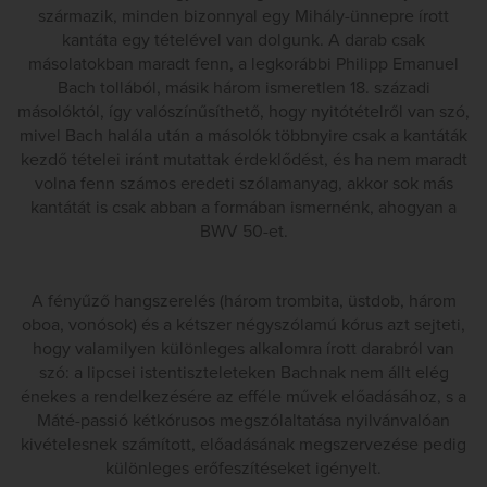
származik, minden bizonnyal egy Mihály-ünnepre írott
kantáta egy tételével van dolgunk. A darab csak
másolatokban maradt fenn, a legkorábbi Philipp Emanuel
Bach tollából, másik három ismeretlen 18. századi
másolóktól, így valószínűsíthető, hogy nyitótételről van szó,
mivel Bach halála után a másolók többnyire csak a kantáták
kezdő tételei iránt mutattak érdeklődést, és ha nem maradt
volna fenn számos eredeti szólamanyag, akkor sok más
kantátát is csak abban a formában ismernénk, ahogyan a
BWV 50-et.
A fényűző hangszerelés (három trombita, üstdob, három
oboa, vonósok) és a kétszer négyszólamú kórus azt sejteti,
hogy valamilyen különleges alkalomra írott darabról van
szó: a lipcsei istentiszteleteken Bachnak nem állt elég
énekes a rendelkezésére az efféle művek előadásához, s a
Máté-passió kétkórusos megszólaltatása nyilvánvalóan
kivételesnek számított, előadásának megszervezése pedig
különleges erőfeszítéseket igényelt.