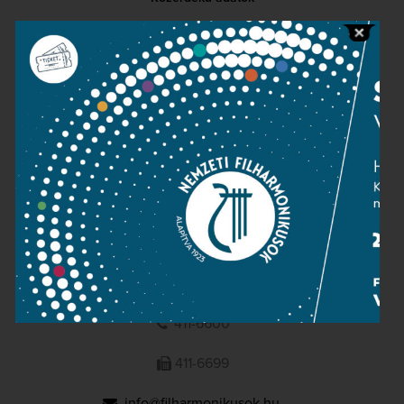
Sajtószoba
Adatvédelem
Impresszum
NEMZETI
FILHARMONIKUSOK
1095 Budapest, Komor Marcell u. 1. (Müpa)
411-6600
411-6699
info@filharmonikusok.hu