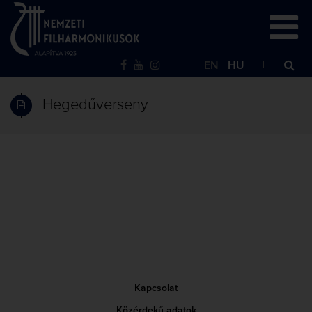
EN
HU
Hegedűverseny
Kapcsolat
Közérdekű adatok