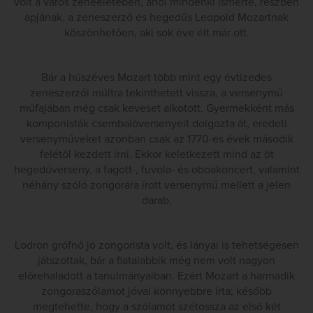
volt a város zeneéletében, ahol mindenki ismerte, részben
apjának, a zeneszerző és hegedűs Leopold Mozartnak
köszönhetően, aki sok éve élt már ott.
Bár a húszéves Mozart több mint egy évtizedes
zeneszerzői múltra tekinthetett vissza, a versenymű
műfajában még csak keveset alkotott. Gyermekként más
komponisták csembalóversenyeit dolgozta át, eredeti
versenyműveket azonban csak az 1770-es évek második
felétől kezdett írni. Ekkor keletkezett mind az öt
hegedűverseny, a fagott-, fuvola- és oboakoncert, valamint
néhány szóló zongorára írott versenymű mellett a jelen
darab.
Lodron grófnő jó zongorista volt, és lányai is tehetségesen
játszottak, bár a fiatalabbik még nem volt nagyon
előrehaladott a tanulmányaiban. Ezért Mozart a harmadik
zongoraszólamot jóval könnyebbre írta; később
megtehette, hogy a szólamot szétossza az első két