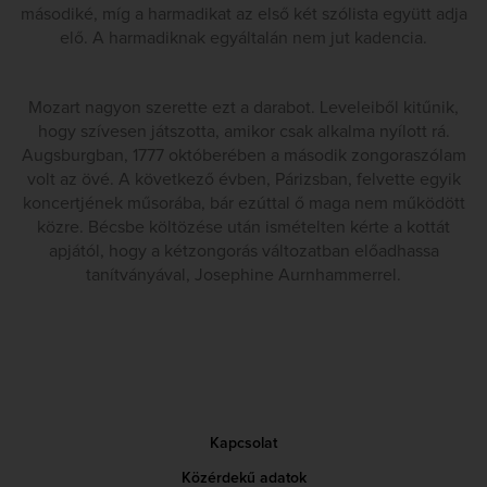
másodiké, míg a harmadikat az első két szólista együtt adja
elő. A harmadiknak egyáltalán nem jut kadencia.
Mozart nagyon szerette ezt a darabot. Leveleiből kitűnik,
hogy szívesen játszotta, amikor csak alkalma nyílott rá.
Augsburgban, 1777 októberében a második zongoraszólam
volt az övé. A következő évben, Párizsban, felvette egyik
koncertjének műsorába, bár ezúttal ő maga nem működött
közre. Bécsbe költözése után ismételten kérte a kottát
apjától, hogy a kétzongorás változatban előadhassa
tanítványával, Josephine Aurnhammerrel.
Kapcsolat
Közérdekű adatok