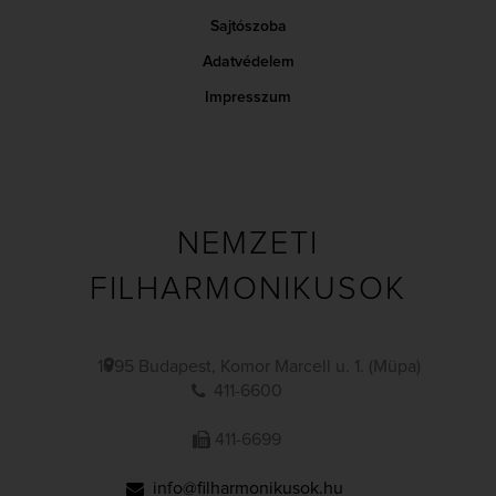
Sajtószoba
Adatvédelem
Impresszum
NEMZETI
FILHARMONIKUSOK
1095 Budapest, Komor Marcell u. 1. (Müpa)
411-6600
411-6699
info@filharmonikusok.hu