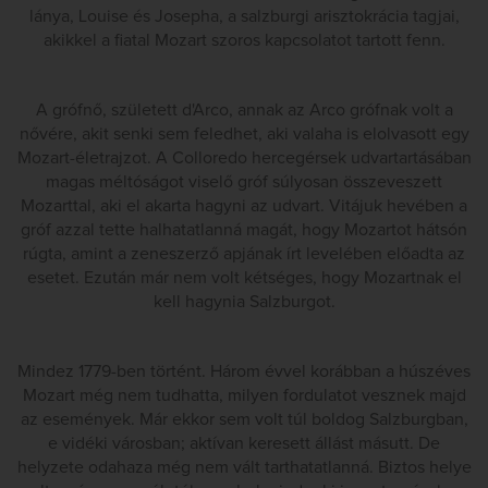
lánya, Louise és Josepha, a salzburgi arisztokrácia tagjai,
akikkel a fiatal Mozart szoros kapcsolatot tartott fenn.
A grófnő, született d'Arco, annak az Arco grófnak volt a
nővére, akit senki sem feledhet, aki valaha is elolvasott egy
Mozart-életrajzot. A Colloredo hercegérsek udvartartásában
magas méltóságot viselő gróf súlyosan összeveszett
Mozarttal, aki el akarta hagyni az udvart. Vitájuk hevében a
gróf azzal tette halhatatlanná magát, hogy Mozartot hátsón
rúgta, amint a zeneszerző apjának írt levelében előadta az
esetet. Ezután már nem volt kétséges, hogy Mozartnak el
kell hagynia Salzburgot.
Mindez 1779-ben történt. Három évvel korábban a húszéves
Mozart még nem tudhatta, milyen fordulatot vesznek majd
az események. Már ekkor sem volt túl boldog Salzburgban,
e vidéki városban; aktívan keresett állást másutt. De
helyzete odahaza még nem vált tarthatatlanná. Biztos helye