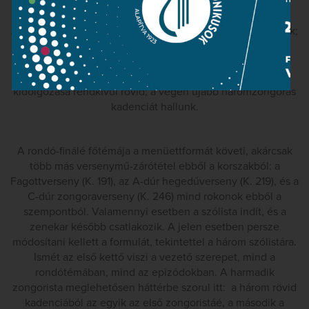
A második tétel egyike a fiatal Mozart legszebb Adagióinak;
kétségtelenül ez a versenymű legérettebb tétele.
Többszörösen kibővített, kifejező dallamát érzéki
kromatikus figurációk dúsítják. A szonátaformájú tétel
kidolgozása rendkívül rövid; a végén újabb háromzongorás
kadenciát hallunk.
A rondó-finálé főtémája a menüettformát követi, akárcsak
több más versenymű-zárótétel ebből a korszakból: a
Fagottverseny (K. 191), az A-dúr hegedűverseny (K. 219), és a
C-dúr zongoraverseny (K. 246) mind rokonok ebből a
szempontból. Valamennyi esetben a szólista indít, és a
zenekar később csatlakozik. A jelen esetben persze
módosítani kellett a formulát, tekintettel a három szólistára.
Ismét az első kettő viszi a vezető szerepet, mind a
rondótémában, mind az epizódokban. A harmadik
zongorista meglehetősen háttérbe szorul itt: a három rövid
kadenciából az egyik az első zongoristáé, a második a