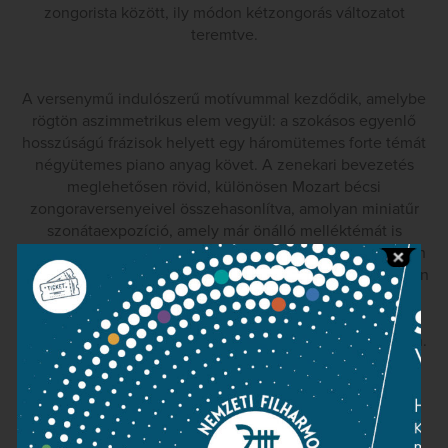
zongorista között, ily módon kétzongorás változatot
teremtve.
A versenymű indulószerű motívummal kezdődik, amelybe
rögtön aszimmetrikus elem vegyül: a szokásos egyenlő
hosszúságú frázisok helyett egy háromütemes forte témát
négyütemes piano anyag követ. A zenekari bevezetés
meglehetősen rövid, különösen Mozart bécsi
zongoraversenyeivel összehasonlítva, amolyan miniatűr
szonátaexpozíció, amely már önálló melléktémát is
tartalmaz. A szólisták belépése után a teljes anyag erősen
kibővített formában ismétlődik meg. A kidolgozási részben
egy helyen rendkívül mókás pillanatban van részünk,
amikor az első két zongora gazdag futamai közben a
harmadik mint egy kismadár csiripel a magas regiszterben.
A visszatérésben néhány érdekes változást fedezhetünk
fel, így például a melléktémának a két kürt belépése ad
nagyobb nyomatékot. A három szólista együtt játssza a
kadenciát.