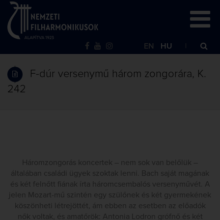
EN
HU
F-dúr versenymű három zongorára, K.
242
Háromzongorás koncertek – nem sok van belőlük –
általában családi ügyek szoktak lenni. Bach saját magának
és két felnőtt fiának írta háromcsembalós versenyművét. A
jelen Mozart-mű szintén egy szülőnek és két gyermekének
köszönheti létrejöttét, ám ebben az esetben az előadók
nők voltak, és amatőrök: Antonia Lodron grófnő és két