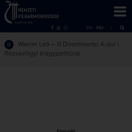
EN
HU
Weiner Leó – III.Divertimento A-dur |
Rózsavölgyi (nagypartitúra)
Kapcsolat