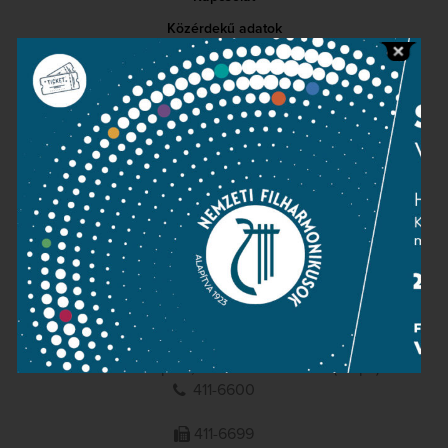
Közérdekű adatok
Sajtószoba
Adatvédelem
Impresszum
NEMZETI
FILHARMONIKUSOK
1095 Budapest, Komor Marcell u. 1. (Müpa)
411-6600
411-6699