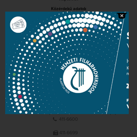
Közérdekű adatok
Sajtószoba
Adatvédelem
Impresszum
NEMZETI
FILHARMONIKUSOK
1095 Budapest, Komor Marcell u. 1. (Müpa)
411-6600
411-6699