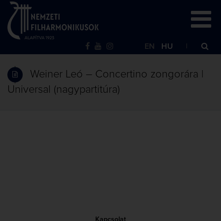
EN
HU
Weiner Leó – Concertino zongorára |
Universal (nagypartitúra)
Kapcsolat