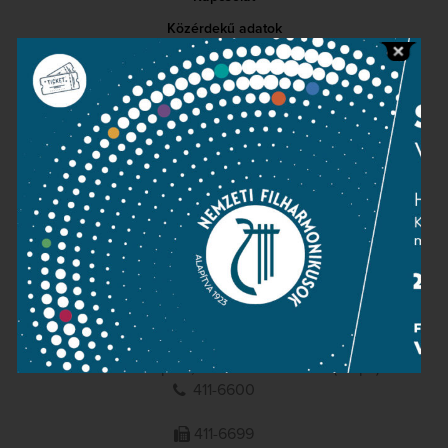
Közérdekű adatok
Sajtószoba
Adatvédelem
Impresszum
NEMZETI
FILHARMONIKUSOK
1095 Budapest, Komor Marcell u. 1. (Müpa)
411-6600
411-6699