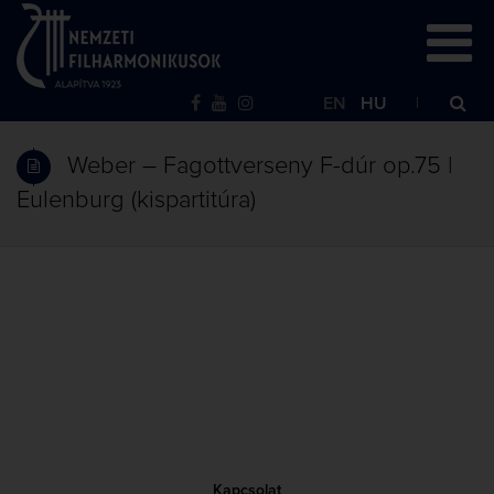
EN
HU
Weber – Fagottverseny F-dúr op.75 |
Eulenburg (kispartitúra)
Kapcsolat