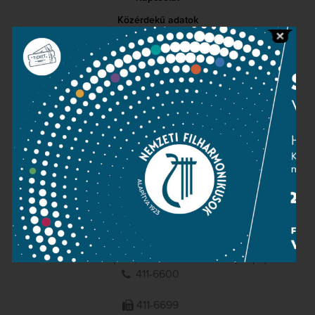
Közérdekű adatok
Sajtószoba
Adatvédelem
Impresszum
NEMZETI
FILHARMONIKUSOK
1095 Budapest, Komor Marcell u. 1. (Müpa)
411-6600
411-6699