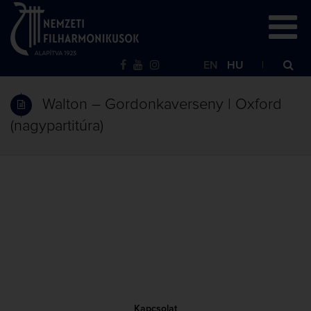
EN
HU
Walton – Gordonkaverseny | Oxford
(nagypartitúra)
Kapcsolat