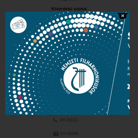
Közérdekű adatok
Sajtószoba
Adatvédelem
Impresszum
NEMZETI
FILHARMONIKUSOK
1095 Budapest, Komor Marcell u. 1. (Müpa)
411-6600
411-6699