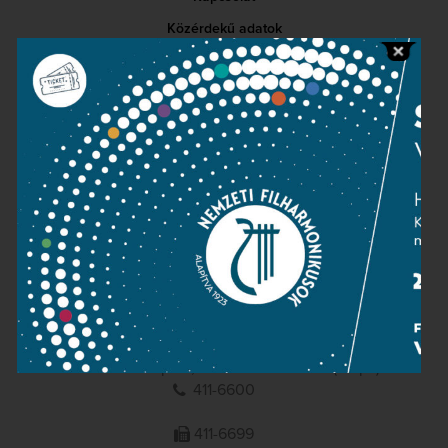
Közérdekű adatok
Sajtószoba
Adatvédelem
Impresszum
NEMZETI
FILHARMONIKUSOK
1095 Budapest, Komor Marcell u. 1. (Müpa)
411-6600
411-6699