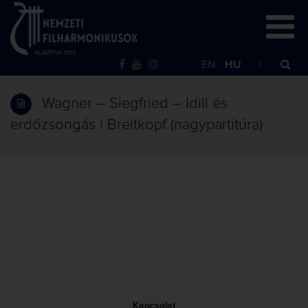
EN
HU
Wagner – Siegfried – Idill és
erdőzsongás | Breitkopf (nagypartitúra)
Kapcsolat