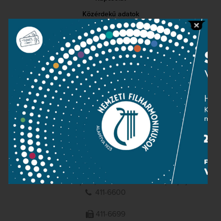
Közérdekű adatok
Sajtószoba
Adatvédelem
Impresszum
NEMZETI
FILHARMONIKUSOK
1095 Budapest, Komor Marcell u. 1. (Müpa)
411-6600
411-6699