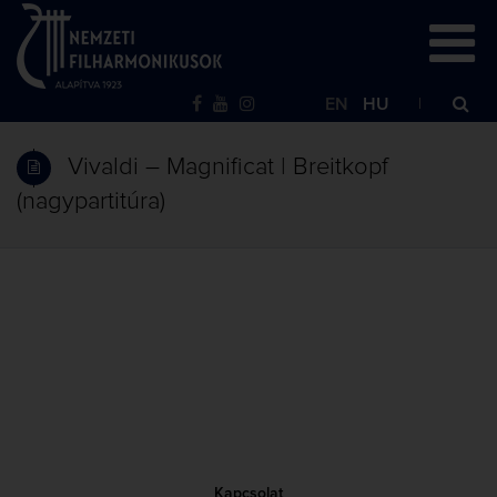
EN
HU
Vivaldi – Magnificat | Breitkopf
(nagypartitúra)
Kapcsolat