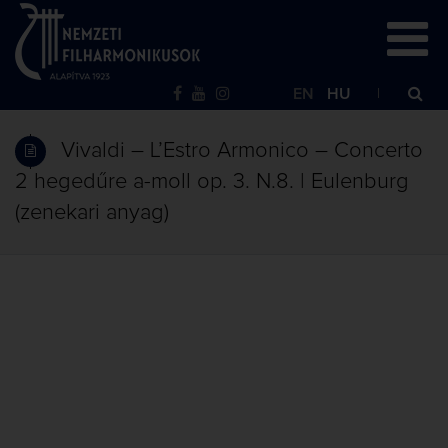
EN
HU
Vivaldi – L’Estro Armonico – Concerto
2 hegedűre a-moll op. 3. N.8. | Eulenburg
(zenekari anyag)