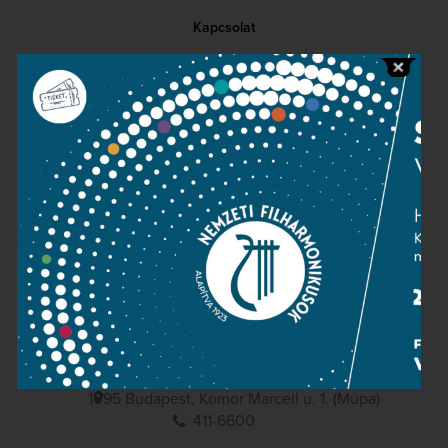
Kapcsolat
Közérdekű adatok
Sajtószoba
Adatvédelem
Impresszum
NEMZETI
FILHARMONIKUSOK
1095 Budapest, Komor Marcell u. 1. (Müpa)
411-6600