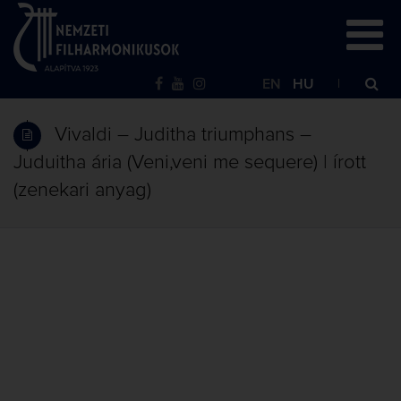
EN
HU
Vivaldi – Juditha triumphans –
Juduitha ária (Veni,veni me sequere) | írott
(zenekari anyag)