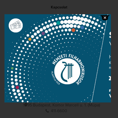
Kapcsolat
Közérdekű adatok
Sajtószoba
Adatvédelem
Impresszum
NEMZETI
FILHARMONIKUSOK
1095 Budapest, Komor Marcell u. 1. (Müpa)
411-6600