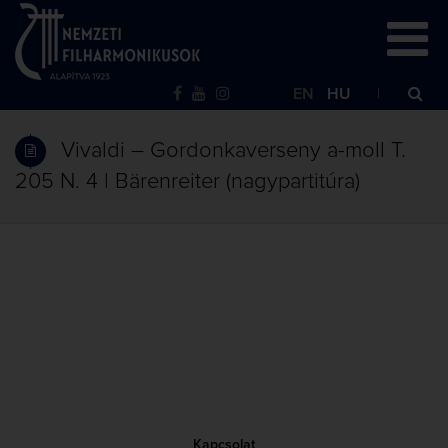
EN
HU
Vivaldi – Gordonkaverseny a-moll T.
205 N. 4 | Bärenreiter (nagypartitúra)
Kapcsolat