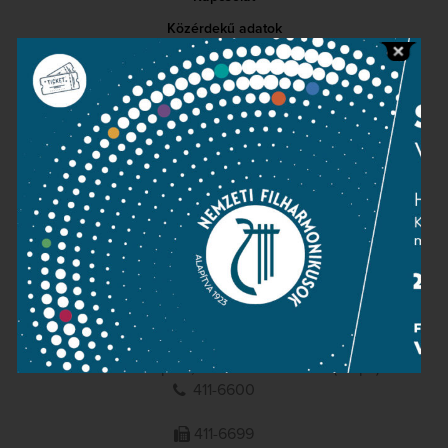
Közérdekű adatok
Sajtószoba
Adatvédelem
Impresszum
NEMZETI
FILHARMONIKUSOK
1095 Budapest, Komor Marcell u. 1. (Müpa)
411-6600
411-6699