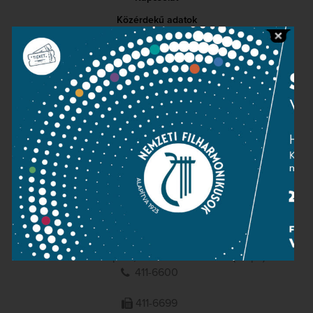
Közérdekű adatok
Sajtószoba
Adatvédelem
Impresszum
NEMZETI
FILHARMONIKUSOK
1095 Budapest, Komor Marcell u. 1. (Müpa)
411-6600
411-6699