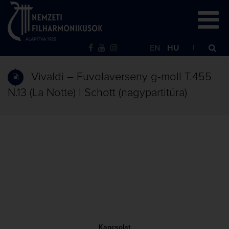
EN
HU
Vivaldi – Fuvolaverseny g-moll T.455
N.13 (La Notte) | Schott (nagypartitúra)
Kapcsolat