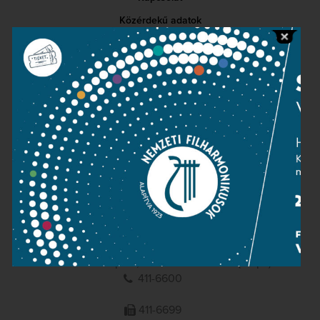
Közérdekű adatok
Sajtószoba
Adatvédelem
Impresszum
NEMZETI
FILHARMONIKUSOK
1095 Budapest, Komor Marcell u. 1. (Müpa)
411-6600
411-6699