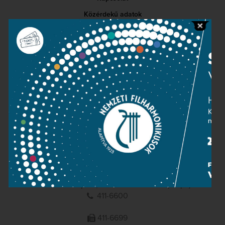
Közérdekű adatok
Sajtószoba
Adatvédelem
Impresszum
NEMZETI
FILHARMONIKUSOK
1095 Budapest, Komor Marcell u. 1. (Müpa)
411-6600
411-6699