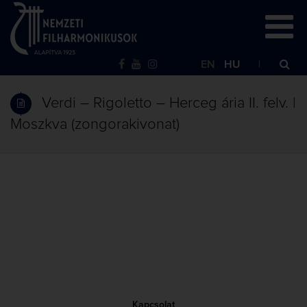
EN
HU
Verdi – Rigoletto – Herceg ária II. felv. |
Moszkva (zongorakivonat)
Kapcsolat