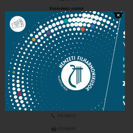
Közérdekű adatok
Sajtószoba
Adatvédelem
Impresszum
NEMZETI
FILHARMONIKUSOK
1095 Budapest, Komor Marcell u. 1. (Müpa)
411-6600
411-6699