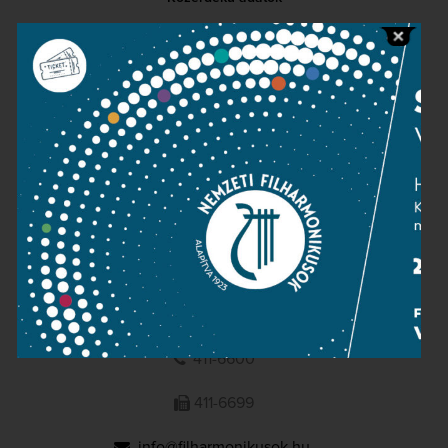
Sajtószoba
Adatvédelem
Impresszum
NEMZETI
FILHARMONIKUSOK
1095 Budapest, Komor Marcell u. 1. (Müpa)
411-6600
411-6699
info@filharmonikusok.hu