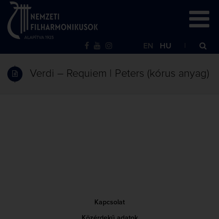
EN
HU
Verdi – Requiem | Peters (kórus anyag)
Kapcsolat
Közérdekű adatok