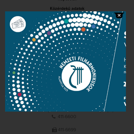
Közérdekű adatok
Sajtószoba
Adatvédelem
Impresszum
NEMZETI
FILHARMONIKUSOK
1095 Budapest, Komor Marcell u. 1. (Müpa)
411-6600
411-6699