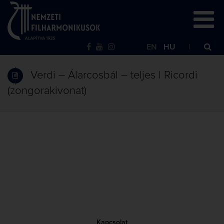
EN
HU
Verdi – Álarcosbál – teljes | Ricordi
(zongorakivonat)
Kapcsolat