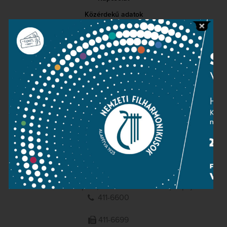
Közérdekű adatok
Sajtószoba
Adatvédelem
Impresszum
NEMZETI
FILHARMONIKUSOK
1095 Budapest, Komor Marcell u. 1. (Müpa)
411-6600
411-6699