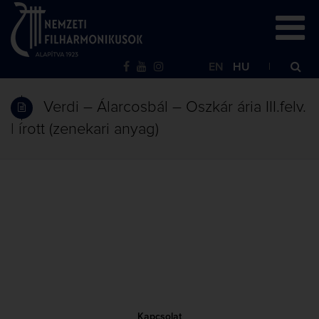
EN
HU
Verdi – Álarcosbál – Oszkár ária III.felv.
| írott (zenekari anyag)
Kapcsolat