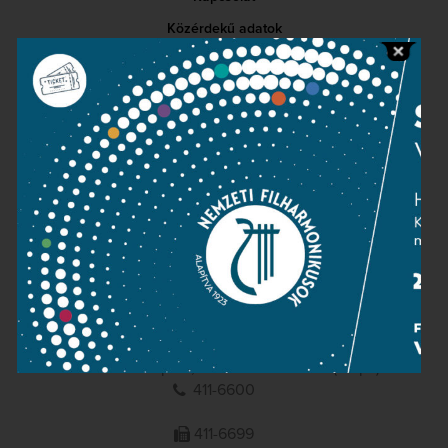
Közérdekű adatok
Sajtószoba
Adatvédelem
Impresszum
NEMZETI
FILHARMONIKUSOK
1095 Budapest, Komor Marcell u. 1. (Müpa)
411-6600
411-6699