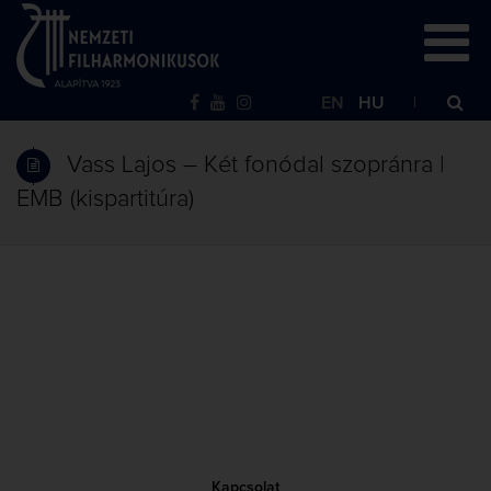
EN
HU
Vass Lajos – Két fonódal szopránra |
EMB (kispartitúra)
Kapcsolat