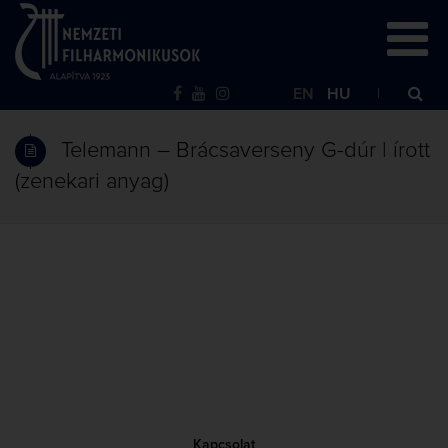
EN
HU
Telemann – Brácsaverseny G-dúr | írott
(zenekari anyag)
Kapcsolat