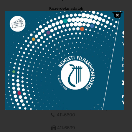
Közérdekű adatok
Sajtószoba
Adatvédelem
Impresszum
NEMZETI
FILHARMONIKUSOK
1095 Budapest, Komor Marcell u. 1. (Müpa)
411-6600
411-6699