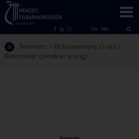
EN
HU
Telemann – Brácsaverseny G-dúr |
Bärenreiter (zenekari anyag)
Kapcsolat