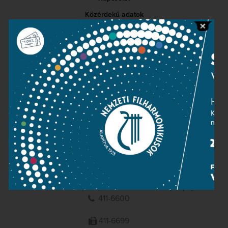
Közérdekű adatok
Sajtószoba
Adatvédelem
Impresszum
NEMZETI
FILHARMONIKUSOK
1095 Budapest, Komor Marcell u. 1. (Müpa)
411-6600
411-6699