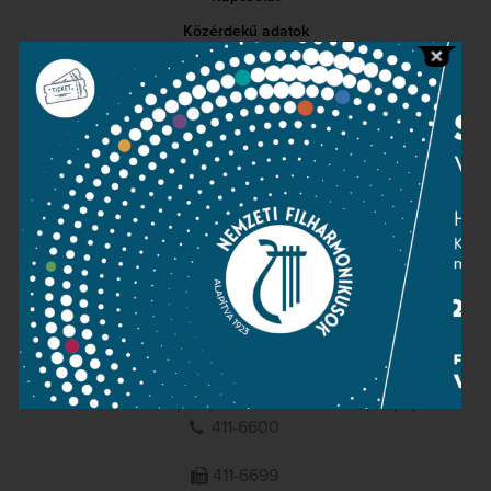
Közérdekű adatok
Sajtószoba
Adatvédelem
Impresszum
NEMZETI
FILHARMONIKUSOK
1095 Budapest, Komor Marcell u. 1. (Müpa)
411-6600
411-6699