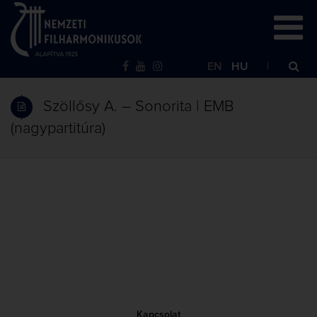
EN
HU
Szöllősy A. – Sonorita | EMB
(nagypartitúra)
Kapcsolat