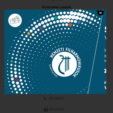
Közérdekű adatok
Sajtószoba
Adatvédelem
Impresszum
NEMZETI
FILHARMONIKUSOK
1095 Budapest, Komor Marcell u. 1. (Müpa)
411-6600
411-6699