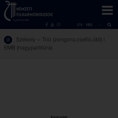
EN
HU
Székely – Trió (zongora,cselló,ütő) |
EMB (nagypartitúra)
Kapcsolat