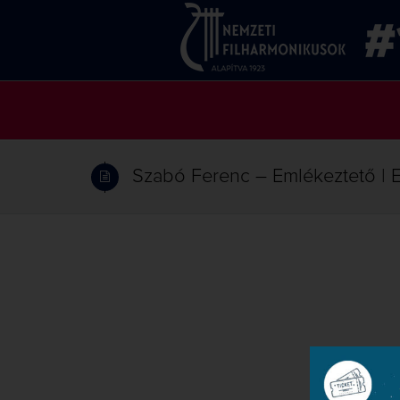
Szabó Ferenc – Emlékeztető | E