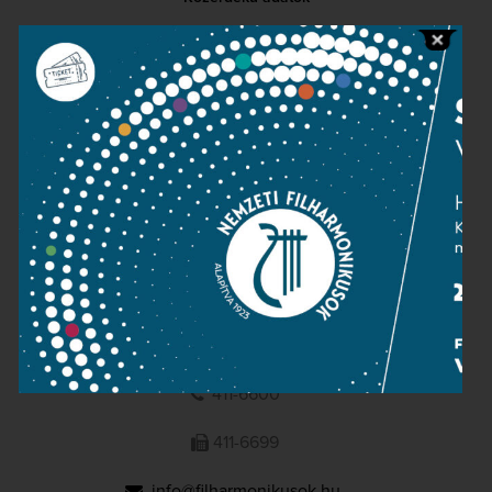
Sajtószoba
Adatvédelem
Impresszum
NEMZETI
FILHARMONIKUSOK
1095 Budapest, Komor Marcell u. 1. (Müpa)
411-6600
411-6699
info@filharmonikusok.hu