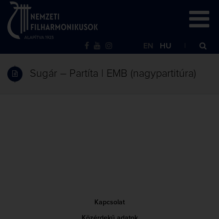
EN
HU
Sugár – Partíta | EMB (nagypartitúra)
Kapcsolat
Közérdekű adatok