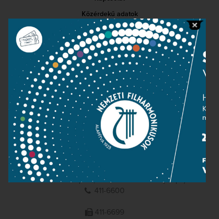
Közérdekű adatok
Sajtószoba
Adatvédelem
Impresszum
NEMZETI
FILHARMONIKUSOK
1095 Budapest, Komor Marcell u. 1. (Müpa)
411-6600
411-6699