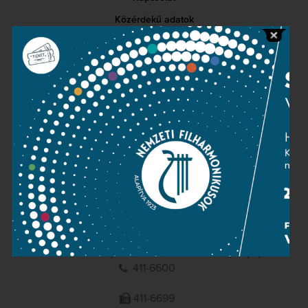
Közérdekű adatok
Sajtószoba
Adatvédelem
Impresszum
NEMZETI
FILHARMONIKUSOK
1095 Budapest, Komor Marcell u. 1. (Müpa)
411-6600
411-6699