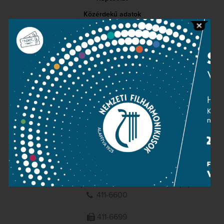
Közérdekű adatok
Sajtószoba
Adatvédelem
Impresszum
NEMZETI
FILHARMONIKUSOK
1095 Budapest, Komor Marcell u. 1. (Müpa)
411-6600
411-6699