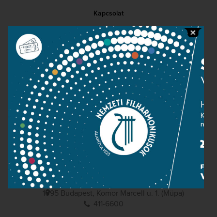
Kapcsolat
Közérdekű adatok
Sajtószoba
Adatvédelem
Impresszum
NEMZETI
FILHARMONIKUSOK
1095 Budapest, Komor Marcell u. 1. (Müpa)
411-6600