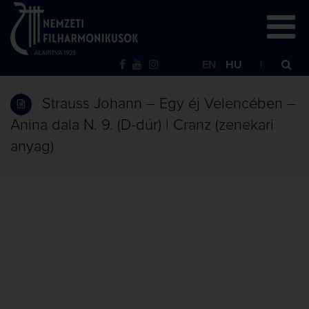
EN
HU
Strauss Johann – Egy éj Velencében –
Anina dala N. 9. (D-dúr) | Cranz (zenekari
anyag)